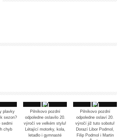
y plavky
Pilníkovo pozdní
Pilníkovo pozdní
ik sezon?
odpoledne oslavilo 20.
odpoledne oslaví 20.
e sedmi
výročí ve velkém stylu!
výročí již tuto sobotu!
ch chyb
Létající motorky, kola,
Dorazí Libor Podmol,
letadlo i gymnasté
Filip Podmol i Martin