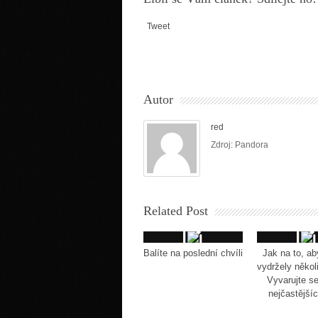
Tweet
Autor
red
Zdroj: Pandora
Related Post
Balíte na poslední chvíli
Jak na to, ab
vydržely někol
Vyvarujte s
nejčastější