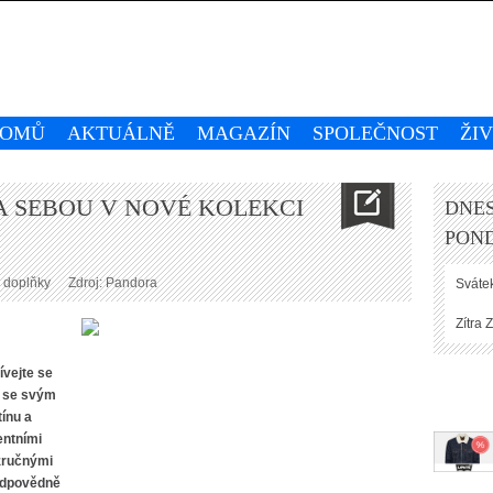
OMŮ
AKTUÁLNĚ
MAGAZÍN
SPOLEČNOST
ŽI
A SEBOU V NOVÉ KOLEKCI
DNES
POND
 doplňky
Zdroj: Pandora
Svátek
Zítra
Z
ívejte se
e se svým
ínu a
entními
zručnými
zodpovědně