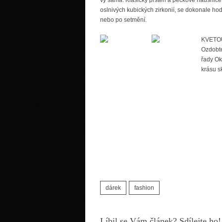
oslnivých kubických zirkonií, se dokonale hodí
nebo po setmění.
KVETO
Ozdobte
řady Ok
krásu s
dárek
fashion
Líbil se Vám článek? Sdílejte ho!