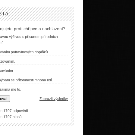
ETA
ojujete proti chřipce a nachlazení?
avou výživou s přísunem přírodních
nů.
váním potravinových doplňků..
užováním.
kováním.
ýbám se přítomnosti mnoha lidí.
ajímá mě to.
ovat
Zobrazit výsledky
m 1707 odpovědí
m 1707 hlasů