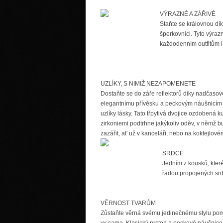
VÝRAZNÉ A ZÁŘIVÉ
Staňte se královnou dík
šperkovnici. Tyto výra
každodenním outfitům i
UZLÍKY, S NIMIŽ NEZAPOMENETE
Dostaňte se do záře reflektorů díky nadčasov
elegantnímu přívěsku a peckovým náušnicím
uzlíky lásky. Tato třpytivá dvojice ozdobená 
zirkoniemi podtrhne jakýkoliv oděv, v němž bu
zazářit, ať už v kanceláři, nebo na koktejlové
SRDCE
Jedním z kousků, které
řadou propojených srdí
VĚRNOST TVARŮM
Zůstaňte věrná svému jedinečnému stylu pomoc
vy sama. Klasický prsten a peckové náušn