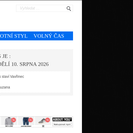
VOTNÍ STYL
VOLNÝ ČAS
 JE :
ĚLÍ 10. SRPNA 2026
 slaví
Vavřinec
uzana