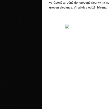
vyráběné a ručně dohotovené šperky na n
úroveň elegance. V nabídce od 16. března.
Zazařte, vyniknět