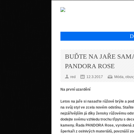
D
BUĎTE NA JAŘE SAM
PANDORA ROSE
red
12.3.2017
Móda, obuv,
Na první uzardění
Letos na jaře si nasaďte růžové brýle a pod
na svůj styl ve zcela novém odstínu. Staňt
nejzářivějším já díky žensky růžovému odst
dodejte svému vzhledu trochu třpytu s dec
kameny. Řada PANDORA Rose, vyrobená 
šperkaři z oslnivých materiálů, povznáší 