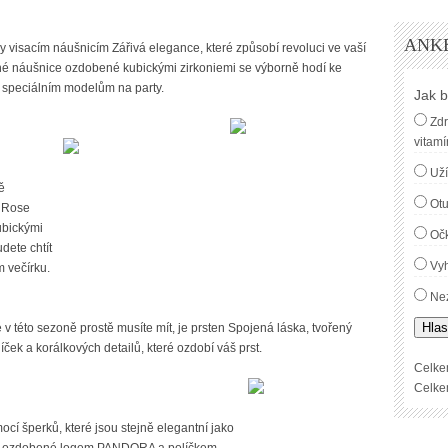
ANK
y visacím náušnicím Zářivá elegance, které způsobí revoluci ve vaší
zné náušnice ozdobené kubickými zirkoniemi se výborně hodí ke
 speciálním modelům na party.
Jak b
Zdr
vitamí
Uží
ě
Ot
 Rose
kubickými
Oč
dete chtít
Vyh
m večírku.
Nez
Hlas
 v této sezoně prostě musíte mít, je prsten Spojená láska, tvořený
ček a korálkových detailů, které ozdobí váš prst.
Celke
Celke
í šperků, které jsou stejně elegantní jako
ice ozdobené logem PANDORA a políčkem