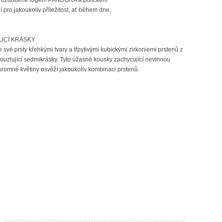
 pro jakoukoliv příležitost, ať během dne,
UCÍ KRÁSKY
 své prsty křehkými tvary a třpytivými kubickými zirkoniemi prstenů z
ouzlující sedmikrásky. Tyto úžasné kousky zachycující nevinnou
kromné květiny osvěží jakoukoliv kombinaci prstenů.