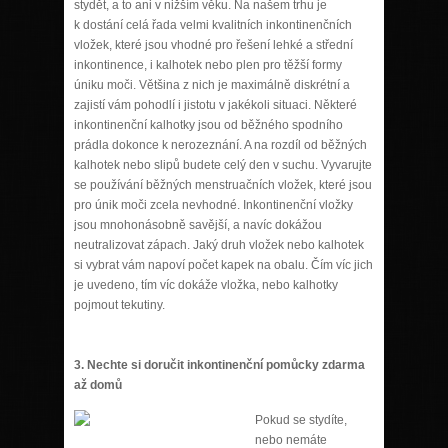
stydět, a to ani v nižším věku. Na našem trhu je
k dostání celá řada velmi kvalitních inkontinenčních
vložek, které jsou vhodné pro řešení lehké a střední
inkontinence, i kalhotek nebo plen pro těžší formy
úniku moči. Většina z nich je maximálně diskrétní a
zajistí vám pohodlí i jistotu v jakékoli situaci. Některé
inkontinenční kalhotky jsou od běžného spodního
prádla dokonce k nerozeznání. A na rozdíl od běžných
kalhotek nebo slipů budete celý den v suchu. Vyvarujte
se používání běžných menstruačních vložek, které jsou
pro únik moči zcela nevhodné. Inkontinenční vložky
jsou mnohonásobně savější, a navíc dokážou
neutralizovat zápach. Jaký druh vložek nebo kalhotek
si vybrat vám napoví počet kapek na obalu. Čím víc jich
je uvedeno, tím víc dokáže vložka, nebo kalhotky
pojmout tekutiny.
3. Nechte si doručit inkontinenční pomůcky zdarma
až domů
Pokud se
stydíte,
nebo nemáte