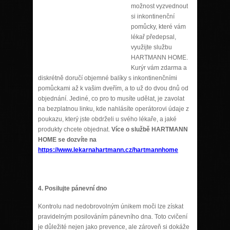
možnost vyzvednout
si inkontinenční
pomůcky, které vám
lékař předepsal,
využijte službu
HARTMANN HOME.
Kurýr vám zdarma a
diskrétně doručí objemné balíky s inkontinenčními
pomůckami až k vašim dveřím, a to už do dvou dnů od
objednání. Jediné, co pro to musíte udělat, je zavolat
na bezplatnou linku, kde nahlásíte operátorovi údaje z
poukazu, který jste obdrželi u svého lékaře, a jaké
produkty chcete objednat.
Více o službě HARTMANN
HOME se dozvíte na
https://www.lekarnahartmann.cz/hartmannhome
4.
Posilujte pánevní dno
Kontrolu nad nedobrovolným únikem moči lze získat
pravidelným posilováním pánevního dna. Toto cvičení
je důležité nejen jako prevence, ale zároveň si dokáže