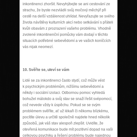
inkontinenci zhoršit. Nevyhýbejte se ani cestování ze
strachu, že byste nezvládli svůj močový měchýř při
cestě na delší vzdálenost uhlídat. Nevyřazujte se svého
života návštěvy kulturních akcí nebo setkávání s přáteli
kvůli obavám z prozrazení vašeho problému. Vhodně
zvolené inkontinenční pomůcky vám dodají v těchto
situacích potřebné sebevědomí a ve vašich koníčcích
vás nijak neomezí.
10.
Svěřte se, uleví se vám
Lidé se za inkontinenci často stydí, což může vést
k psychickým problémům, nižšímu sebevědomí a
někdy i sociální izolaci. Odbornou pomoc vyhledá
bohužel málokdo a svůj stav se snaží řešit svépomocí,
což nevede vždy k úspěchu. Pokud se se svým
problémem svěříte, ať už lékaři či někomu blízkému,
pocítíte úlevu a určitě společně najdete hned několik
způsobů, jak váš stav alespoň zlepšit. Uvidíte, že
otevřená komunikace bude mít pozitivní dopad na vaši
celkovou psychiku a řešení problému bude najednou