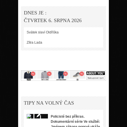
DNES JE :
ČTVRTEK 6. SRPNA 2026
Svátek slaví
Oldřiška
Zítra
Lada
TIPY NA VOLNÝ ČAS
Policisté bez příkras.
Dokumentární série Ve službě:
Jménem zákona poprvé ukáže