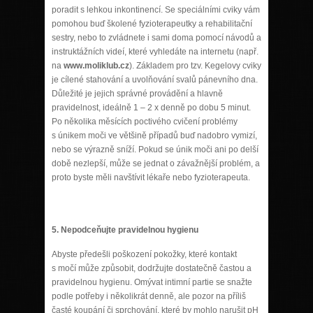
poradit s lehkou inkontinencí. Se speciálními cviky vám
pomohou buď školené fyzioterapeutky a rehabilitační
sestry, nebo to zvládnete i sami doma pomocí návodů a
instruktážních videí, které vyhledáte na internetu (např.
na
www.moliklub.cz
). Základem pro tzv. Kegelovy cviky
je cílené stahování a uvolňování svalů pánevního dna.
Důležité je jejich správné provádění a hlavně
pravidelnost, ideálně 1 – 2 x denně po dobu 5 minut.
Po několika měsících poctivého cvičení problémy
s únikem moči ve většině případů buď nadobro vymizí,
nebo se výrazně sníží. Pokud se únik moči ani po delší
době nezlepší, může se jednat o závažnější problém, a
proto byste měli navštívit lékaře nebo fyzioterapeuta.
5.
Nepodceňujte pravidelnou hygienu
Abyste předešli poškození pokožky, které kontakt
s močí může způsobit, dodržujte dostatečně častou a
pravidelnou hygienu. Omývat intimní partie se snažte
podle potřeby i několikrát denně, ale pozor na příliš
časté koupání či sprchování, které by mohlo narušit pH