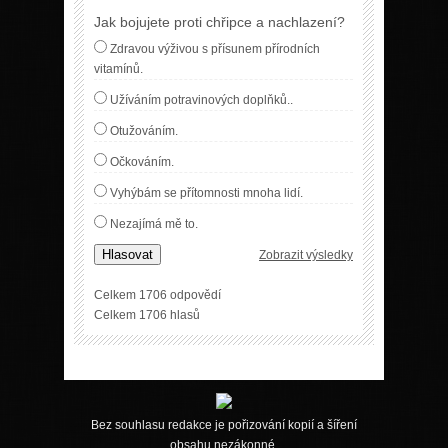
Jak bojujete proti chřipce a nachlazení?
Zdravou výživou s přísunem přírodních
vitamínů.
Užíváním potravinových doplňků..
Otužováním.
Očkováním.
Vyhýbám se přítomnosti mnoha lidí.
Nezajímá mě to.
Hlasovat
Zobrazit výsledky
Celkem 1706 odpovědí
Celkem 1706 hlasů
Bez souhlasu redakce je pořizování kopií a šíření
obsahu nezákonné.