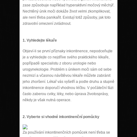
zase způsobuje například hyperaktivní močový měchýř.
Nechtěný únik moči dokáže život velmi zkomplikovat,
ale není třeba panikařit. Existují totiž způsoby, jak toto
zdravotní omezení zvládnout.
1.
Vyhledejte lékaře
Objeví-li se první příznaky inkontinence, nepodceňujte
je a vyhledejte co nejdříve svého praktického lékaře,
popřípadě specialistu z oboru urologie nebo
urogynekologie. Problém s únikem moči sám od sebe
nezmizí a včasnou návštěvou lékaře můžete zabránit
jeho zhoršení. Lékař vás vyšetří a podle druhu a stupně
inkontinence doporučí vhodnou léčbu. V počáteční fázi
často zaberou cviky, léky, nebo úprava životosprávy,
někdy je však nutná operace.
2.
Vyberte si vhodné inkontinenční pomůcky
Za používání inkontinenčních pomůcek není třeba se