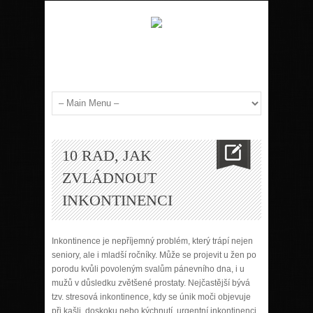
10 RAD, JAK
ZVLÁDNOUT
INKONTINENCI
Inkontinence je nepříjemný problém, který trápí nejen
seniory, ale i mladší ročníky. Může se projevit u žen po
porodu kvůli povoleným svalům pánevního dna, i u
mužů v důsledku zvětšené prostaty. Nejčastější bývá
tzv. stresová inkontinence, kdy se únik moči objevuje
při kašli, doskoku nebo kýchnutí, urgentní inkontinenci