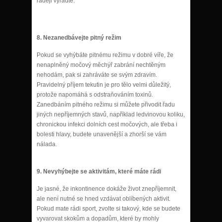
raději vyřaďte.
8.
Nezanedbávejte pitný režim
Pokud se vyhýbáte pitnému režimu v dobré víře, že
nenaplněný močový měchýř zabrání nechtěným
nehodám, pak si zahráváte se svým zdravím.
Pravidelný příjem tekutin je pro tělo velmi důležitý,
protože napomáhá s odstraňováním toxinů.
Zanedbáním pitného režimu si můžete přivodit řadu
jiných nepříjemných stavů, například ledvinovou koliku,
chronickou infekci dolních cest močových, ale třeba i
bolesti hlavy, budete unavenější a zhorší se vám
nálada.
9.
Nevyhýbejte se aktivitám, které máte rádi
Je jasné, že inkontinence dokáže život znepříjemnit,
ale není nutné se hned vzdávat oblíbených aktivit.
Pokud mate rádi sport, zvolte si takový, kde se budete
vyvarovat skokům a dopadům, které by mohly