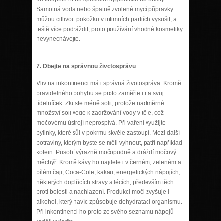
Samotná voda nebo špatně zvolené mycí přípravky
můžou citlivou pokožku v intimních partiích vysušit, a
ještě více podráždit, proto používání vhodné kosmetiky
nevynechávejte.
7.
Dbejte na správnou životosprávu
Vliv na inkontinenci má i správná životospráva. Kromě
pravidelného pohybu se proto zaměřte i na svůj
jídelníček. Zkuste méně solit, protože nadměrné
množství soli vede k zadržování vody v těle, což
močovému ústrojí neprospívá. Při vaření využijte
bylinky, které sůl v pokrmu skvěle zastoupí. Mezi další
potraviny, kterým byste se měli vyhnout, patří například
kofein. Působí výrazně močopudně a dráždí močový
měchýř. Kromě kávy ho najdete i v černém, zeleném a
bílém čaji, Coca-Cole, kakau, energetických nápojích,
některých doplňcích stravy a lécích, především těch
proti bolesti a nachlazení. Produkci moči zvyšuje i
alkohol, který navíc způsobuje dehydrataci organismu.
Při inkontinenci ho proto ze svého seznamu nápojů