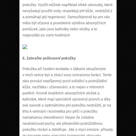
pokožky. Využít můžete například vlhké ubrousky, které
nevyžadují použití vody, respektují pH kůže, nedráždí ji
a pomáhají její regeneraci. Samozřejmostí by pro vás
měla být včasná a pravidelná výměna absorpčních
pomůcek, jako jsou kalhotky nebo vložky, a to
nejpozději po osmi hodinách.
6.
Zabraňte poškození pokožky
Pokožka při častém kontaktu s látkami obsaženými
v moči velice trpí a ztrácí svou ochrannou funkci. Tento
stav provází nepříjemný pocit svědění a podráždění
kůže, nezřídka i zčervenání, a to nejen v intimních
partiích. Kromě kvalitních absorpčních vložek a
kalhotek, které mají speciálně upravený povrch a díky
své savosti a optimálnímu pH pokožku nedráždí, je na
trhu k sehnání i kosmetika pro péči o pokožku
namáhanou inkontinencí. Nejen že zvládne
neutralizovat pachy, ale především podrážděnou
pokožku chrání a zklidňuje. Jde o mycí emulze, přísady
do koupele nebo speciální hygienické ubrousky.